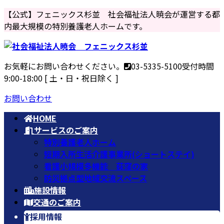
コ
ナ
【公式】フェニックス杉並 社会福祉法人暁会が運営する都
ン
ビ
内最大規模の特別養護老人ホームです。
テ
ゲ
ン
ー
ツ
シ
お気軽にお問い合わせください。
03-5335-5100
受付時間
へ
ョ
9:00-18:00 [ 土・日・祝日除く ]
ス
ン
キ
に
お問い合わせ
ッ
移
HOME
プ
動
サービスのご案内
特別養護老人ホーム
短期入所生活介護事業所(ショートステイ)
看護小規模多機能 荻窪の家
防災拠点型地域交流スペース
施設情報
交通のご案内
採用情報