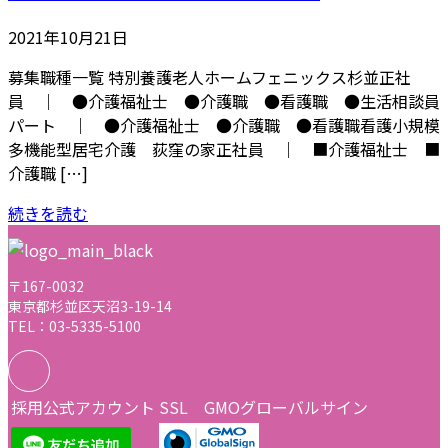
2021年10月21日
募集職種一覧 特別養護老人ホームフェニックス杉並正社
員 ｜ ●介護福祉士 ●介護職 ●看護職 ●生活相談員
パート ｜ ●介護福祉士 ●介護職 ●看護職看護小規模
多機能型居宅介護 荻窪の家正社員 ｜ ■介護福祉士 ■
介護職 […]
続きを読む
〒167-0032
東京都杉並区天沼3-19-14
TEL：03-5335-5100
採用公式アカウント
SSL GMOグローバルサイン