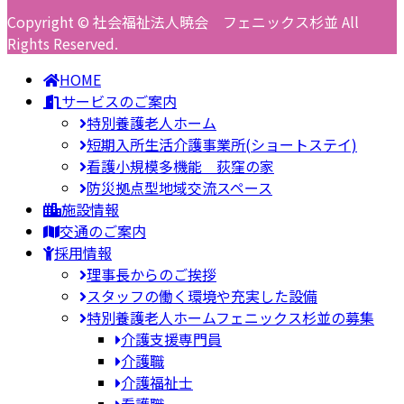
Copyright © 社会福祉法人暁会 フェニックス杉並 All
Rights Reserved.
HOME
サービスのご案内
特別養護老人ホーム
短期入所生活介護事業所(ショートステイ)
看護小規模多機能 荻窪の家
防災拠点型地域交流スペース
施設情報
交通のご案内
採用情報
理事長からのご挨拶
スタッフの働く環境や充実した設備
特別養護老人ホームフェニックス杉並の募集
介護支援専門員
介護職
介護福祉士
看護職