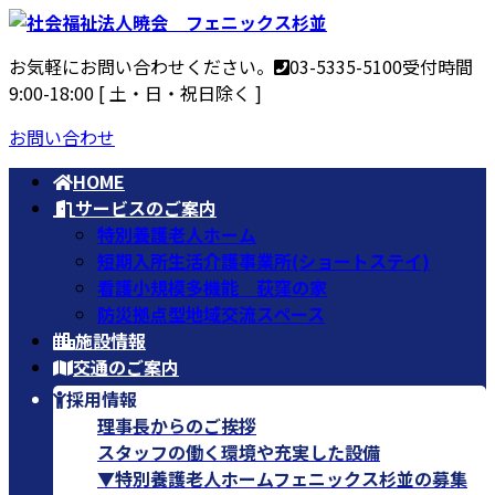
コ
ナ
ン
ビ
お気軽にお問い合わせください。
03-5335-5100
受付時間
テ
ゲ
9:00-18:00 [ 土・日・祝日除く ]
ン
ー
ツ
シ
お問い合わせ
へ
ョ
ス
ン
HOME
キ
に
サービスのご案内
ッ
移
特別養護老人ホーム
プ
動
短期入所生活介護事業所(ショートステイ)
看護小規模多機能 荻窪の家
防災拠点型地域交流スペース
施設情報
交通のご案内
採用情報
理事長からのご挨拶
スタッフの働く環境や充実した設備
▼特別養護老人ホームフェニックス杉並の募集