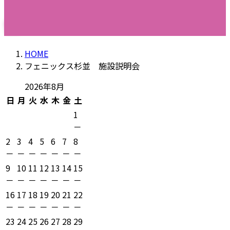
フェニックス杉並 施設説明
会
HOME
フェニックス杉並 施設説明会
2026年8月
日
月
火
水
木
金
土
1
－
2
3
4
5
6
7
8
－
－
－
－
－
－
－
9
10
11
12
13
14
15
－
－
－
－
－
－
－
16
17
18
19
20
21
22
－
－
－
－
－
－
－
23
24
25
26
27
28
29