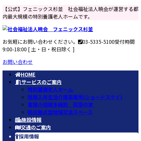
コ
ナ
【公式】フェニックス杉並 社会福祉法人暁会が運営する都
ン
ビ
内最大規模の特別養護老人ホームです。
テ
ゲ
ン
ー
ツ
シ
お気軽にお問い合わせください。
03-5335-5100
受付時間
へ
ョ
9:00-18:00 [ 土・日・祝日除く ]
ス
ン
キ
に
お問い合わせ
ッ
移
HOME
プ
動
サービスのご案内
特別養護老人ホーム
短期入所生活介護事業所(ショートステイ)
看護小規模多機能 荻窪の家
防災拠点型地域交流スペース
施設情報
交通のご案内
採用情報