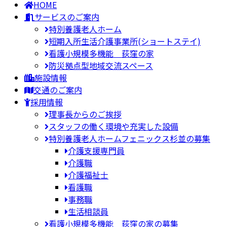
HOME
サービスのご案内
特別養護老人ホーム
短期入所生活介護事業所(ショートステイ)
看護小規模多機能 荻窪の家
防災拠点型地域交流スペース
施設情報
交通のご案内
採用情報
理事長からのご挨拶
スタッフの働く環境や充実した設備
特別養護老人ホームフェニックス杉並の募集
介護支援専門員
介護職
介護福祉士
看護職
事務職
生活相談員
看護小規模多機能 荻窪の家の募集