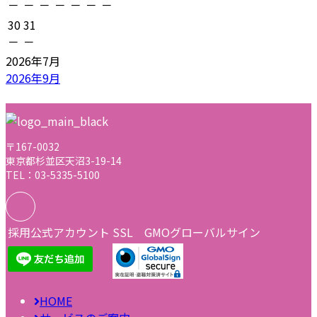
－
－
－
－
－
－
－
30
31
－
－
2026年7月
2026年9月
〒167-0032
東京都杉並区天沼3-19-14
TEL：03-5335-5100
採用公式アカウント
SSL GMOグローバルサイン
HOME